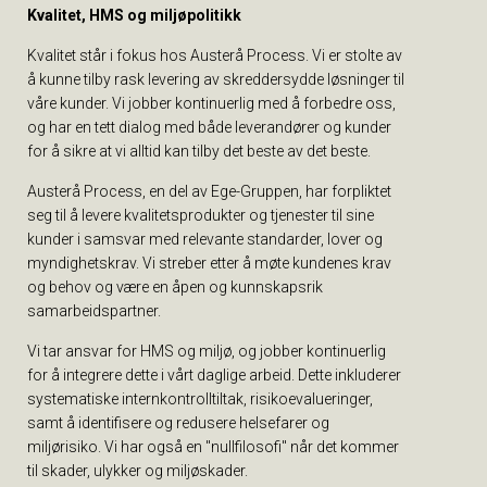
Kvalitet, HMS og miljøpolitikk
Kvalitet står i fokus hos Austerå Process. Vi er stolte av
å kunne tilby rask levering av skreddersydde løsninger til
våre kunder. Vi jobber kontinuerlig med å forbedre oss,
og har en tett dialog med både leverandører og kunder
for å sikre at vi alltid kan tilby det beste av det beste.
Austerå Process, en del av Ege-Gruppen, har forpliktet
seg til å levere kvalitetsprodukter og tjenester til sine
kunder i samsvar med relevante standarder, lover og
myndighetskrav. Vi streber etter å møte kundenes krav
og behov og være en åpen og kunnskapsrik
samarbeidspartner.
Vi tar ansvar for HMS og miljø, og jobber kontinuerlig
for å integrere dette i vårt daglige arbeid. Dette inkluderer
systematiske internkontrolltiltak, risikoevalueringer,
samt å identifisere og redusere helsefarer og
miljørisiko. Vi har også en "nullfilosofi" når det kommer
til skader, ulykker og miljøskader.