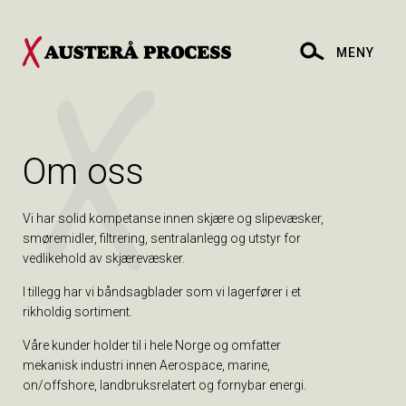
MENY
Om oss
Vi har solid kompetanse innen skjære og slipevæsker,
smøremidler, filtrering, sentralanlegg og utstyr for
vedlikehold av skjærevæsker.
I tillegg har vi båndsagblader som vi lagerfører i et
rikholdig sortiment.
Våre kunder holder til i hele Norge og omfatter
mekanisk industri innen Aerospace, marine,
on/offshore, landbruksrelatert og fornybar energi.