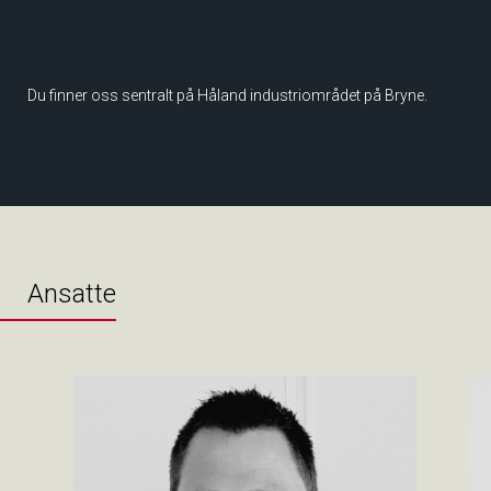
Du finner oss sentralt på Håland industriområdet på Bryne.
Ansatte