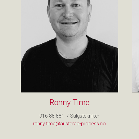
Ronny Time
916 88 881
/
Salgstekniker
ronny.time@austeraa-process.no